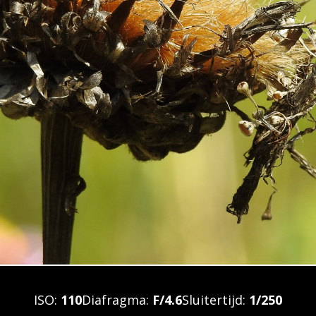
ISO:
110
Diafragma:
F/4.6
Sluitertijd:
1/250